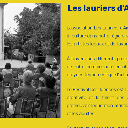
Les lauriers d’
L’association Les Lauriers d’A
la culture dans notre région. 
les artistes locaux et de favor
À travers nos différents proj
de notre communauté en offra
croyons fermement que l’art a l
Le Festival Confluences est 
créativité et le talent de
promouvoir l’éducation artisti
et les adultes.