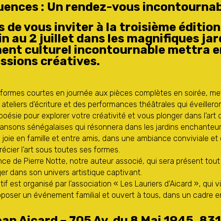
uences : Un rendez-vous incontournable
de vous inviter à la troisième édition
in au 2 juillet dans les magnifiques ja
nt culturel incontournable mettra en 
ssions créatives.
formes courtes en journée aux pièces complètes en soirée, met
teliers d’écriture et des performances théâtrales qui éveillero
 poésie pour explorer votre créativité et vous plonger dans l’art 
ansons sénégalaises qui résonnera dans les jardins enchanteu
ie en famille et entre amis, dans une ambiance conviviale et ch
récier l’art sous toutes ses formes.
 de Pierre Notte, notre auteur associé, qui sera présent tout au
er dans son univers artistique captivant.
tif est organisé par l’association « Les Lauriers d’Aicard », qui 
oser un événement familial et ouvert à tous, dans un cadre en p
an Aicard – 705 Av. du 8 Mai 1945, 83