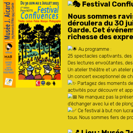
Festival Confl
Nous sommes ravis 
déroulera du 30 ju
Garde. Cet événeme
richesse des expre
Au programme :
25 spectacles captivants, des 
Des lectures envoûtantes, des a
Un atelier théâtre et un atelier
Un concert exceptionnel de ch
Partagez des moments de jo
activités pour découvrir et app
Ne manquez pas la présence
d’échanger avec lui et de plong
Ce festival à but non lucra
tous. Nous sommes fiers de prop
Lieu : Musée Je